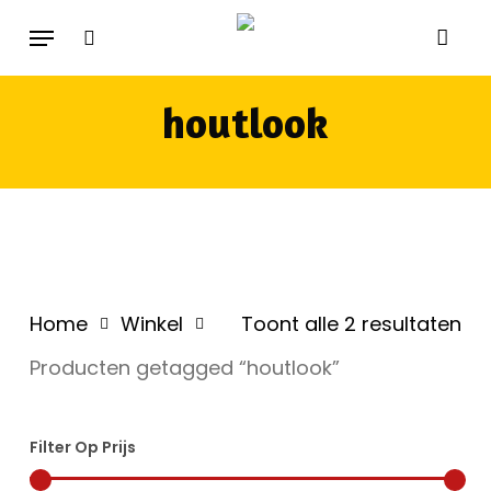
Skip
Menu
search
to
main
houtlook
content
Ge
Home
Winkel
Toont alle 2 resultaten
op
Producten getagged “houtlook”
prij
Filter Op Prijs
la