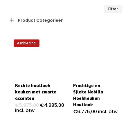
na
Min
Max
Filter
ho
prij
prij
Product Categorieën
Aanbieding!
Rechte houtlook
Prachtige en
keuken met zwarte
Sjieke Nobilia
accenten
Hoekkeuken
Oorspronkelijke
Huidige
Houtlook
€
5.975,00
€
4.995,00
prijs
prijs
incl. btw
€
6.775,00
incl. btw
was:
is:
€5.975,00.
€4.995,00.