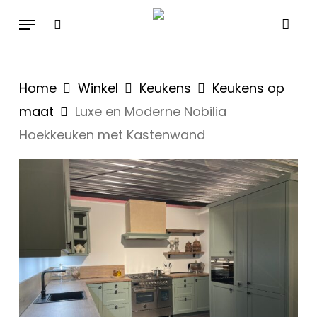
Skip
Menu
search
to
main
content
Home
Winkel
Keukens
Keukens op
maat
Luxe en Moderne Nobilia
Hoekkeuken met Kastenwand