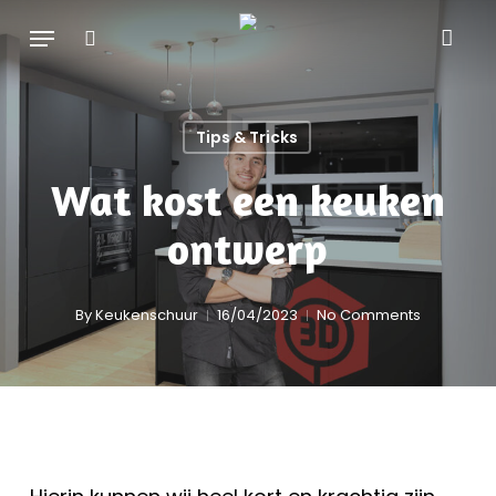
Skip
Menu
search
to
main
content
Tips & Tricks
Wat kost een keuken
ontwerp
By
Keukenschuur
16/04/2023
No Comments