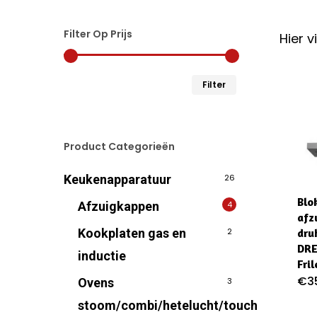
Filter Op Prijs
Hier 
Min.
Max.
Filter
prijs
prijs
Product Categorieën
Keukenapparatuur
26
Blo
Afzuigkappen
4
afz
Kookplaten gas en
2
dru
DRE
inductie
Fril
€
3
Ovens
3
stoom/combi/hetelucht/touch