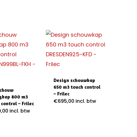
op
prijs:
laag
naar
hoog
Design schouwkap
650 m3 touch control
schouw
– Frilec
gkap 800 m3
€
695,00
incl. btw
control – Frilec
,00
incl. btw