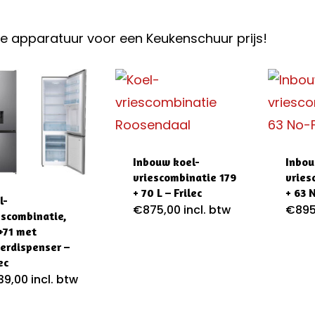
e apparatuur voor een Keukenschuur prijs!
Inbouw koel-
Inbou
vriescombinatie 179
vries
+ 70 L – Frilec
+ 63 
l-
€
875,00
incl. btw
€
895
escombinatie,
+71 met
erdispenser –
ec
39,00
incl. btw