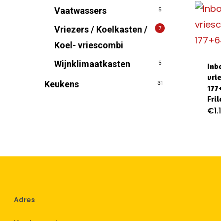
Vaatwassers
5
Vriezers / Koelkasten /
7
Koel- vriescombi
Wijnklimaatkasten
5
Inb
vri
Keukens
31
177
Fril
€
1
Adres