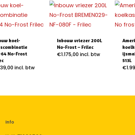
ouw koel-
Inbouw vriezer 200L
Amer
escombinatie
No-Frost – Frilec
koelk
+64 No-Frost
ijsma
€
1.175,00
incl. btw
ec
513L
.139,00
incl. btw
€
1.9
Info