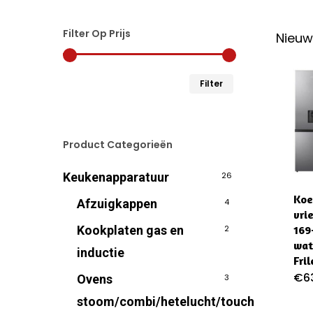
Filter Op Prijs
Nieuw
Min.
Max.
Filter
prijs
prijs
Product Categorieën
Keukenapparatuur
26
Koe
Afzuigkappen
4
vri
Kookplaten gas en
2
169
wat
inductie
Fril
€
6
Ovens
3
stoom/combi/hetelucht/touch