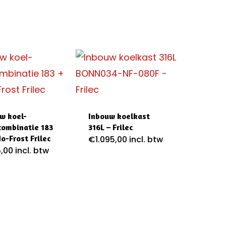
op
prijs:
laag
naar
hoog
w koel-
Inbouw koelkast
combinatie 183
316L – Frilec
No-Frost Frilec
€
1.095,00
incl. btw
,00
incl. btw